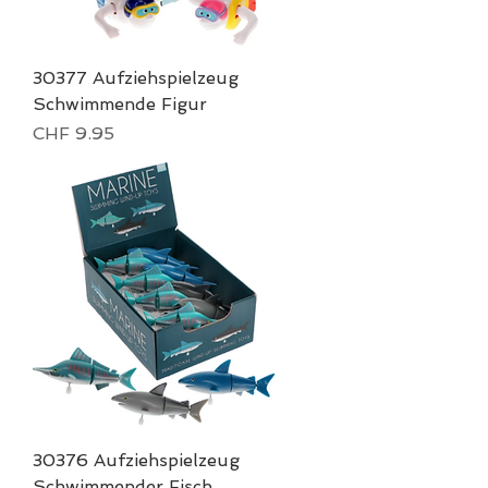
30377 Aufziehspielzeug
Schwimmende Figur
Price
CHF 9.95
30376 Aufziehspielzeug
Schwimmender Fisch