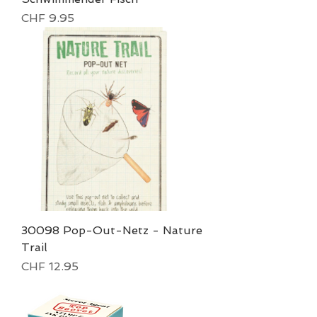
Price
CHF 9.95
30098 Pop-Out-Netz - Nature
Trail
Price
CHF 12.95