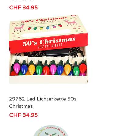
Price
CHF 34.95
29762 Led Lichterkette 50s
Christmas
Price
CHF 34.95