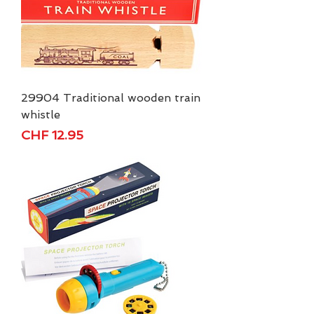
29904 Traditional wooden train
whistle
Price
CHF 12.95