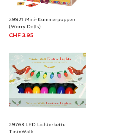
29921 Mini-Kummerpuppen
(Worry Dolls)
Price
CHF 3.95
29763 LED Lichterkette
TinteWalk