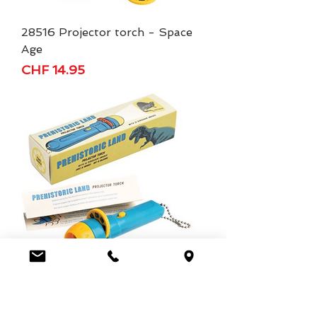
28516 Projector torch - Space
Age
Price
CHF 14.95
28517 Projector torch -
Prehistoric Land