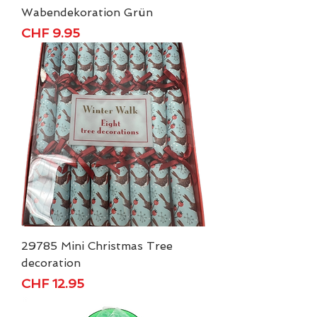
Wabendekoration Grün
Price
CHF 9.95
29785 Mini Christmas Tree
decoration
Price
CHF 12.95