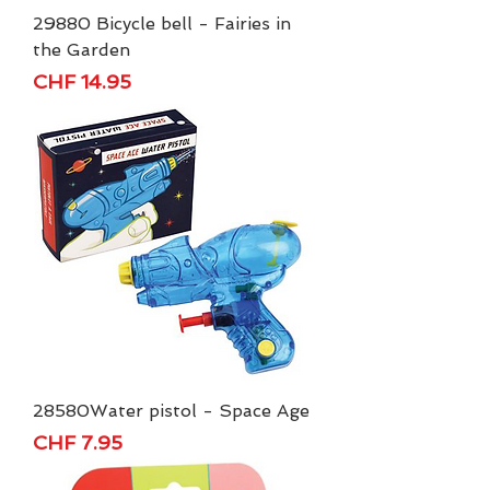
29880 Bicycle bell - Fairies in
the Garden
Price
CHF 14.95
28580Water pistol - Space Age
Price
CHF 7.95