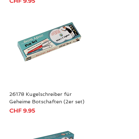
Price
CHF 9.95
26178 Kugelschreiber für
Geheime Botschaften (2er set)
Price
CHF 9.95