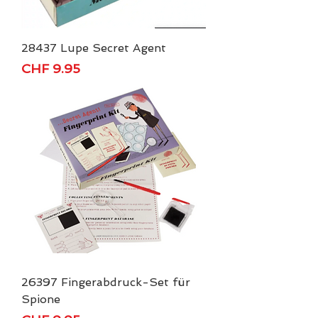
28437 Lupe Secret Agent
Price
CHF 9.95
26397 Fingerabdruck-Set für
Spione