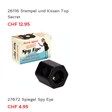
26116 Stempel und Kissen Top
Secret
Price
CHF 12.95
27672 Spiegel Spy Eye
Price
CHF 4.95