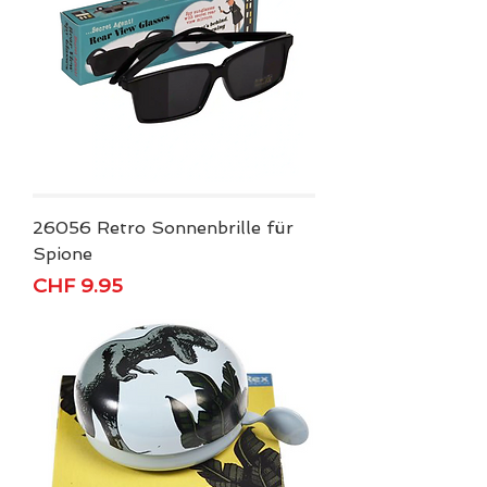
26056 Retro Sonnenbrille für
Spione
Price
CHF 9.95