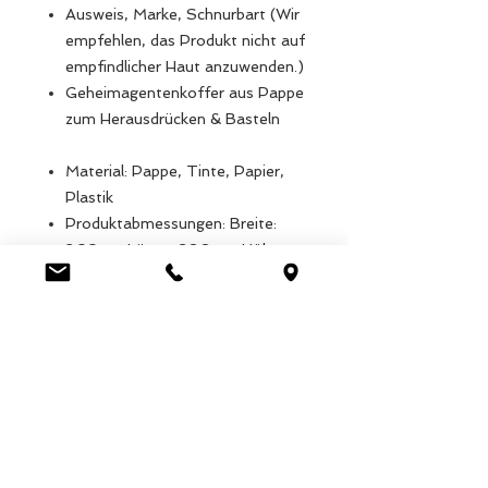
Ausweis, Marke, Schnurbart (Wir
empfehlen, das Produkt nicht auf
empfindlicher Haut anzuwenden.)
Geheimagentenkoffer aus Pappe
zum Herausdrücken & Basteln
Material: Pappe, Tinte, Papier,
Plastik
Produktabmessungen: Breite:
266cm, Länge: 300cm, Höhe:
50cm, Gewicht: 3.122g
Verpackungsmaße: Breite:
266cm, Länge: 300cm, Höhe:
50cm, Gewicht: 3.122g
EAN: 5027455432588