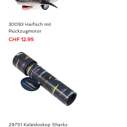
30093 Haifisch mit
Rückzugmotor
Price
CHF 12.95
29751 Kaleidoskop Sharks