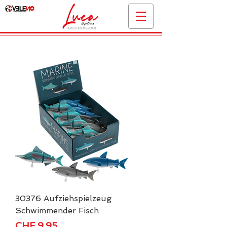
30376 Aufziehspielzeug
Schwimmender Fisch
Price
CHF 9.95