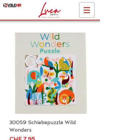
30059 Schiebepuzzle Wild
Wonders
Price
CHF 7.95