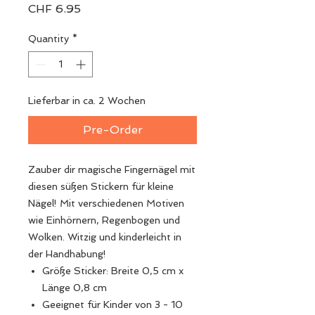
Price
CHF 6.95
Quantity
*
Lieferbar in ca. 2 Wochen
Pre-Order
Zauber dir magische Fingernägel mit
diesen süßen Stickern für kleine
Nägel! Mit verschiedenen Motiven
wie Einhörnern, Regenbogen und
Wolken. Witzig und kinderleicht in
der Handhabung!
Größe Sticker: Breite 0,5 cm x
Länge 0,8 cm
Geeignet für Kinder von 3 - 10