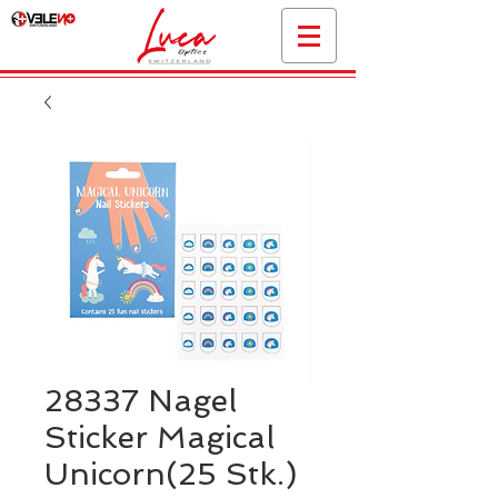
28337 Nagel
Sticker Magical
Unicorn(25 Stk.)