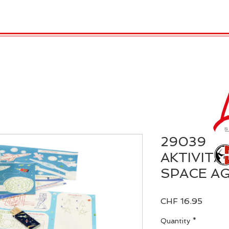
 Candles
REX LONDON
COLLECTIONS
Agendamen
29039
AKTIVITÄ
SPACE AG
Price
CHF 16.95
Quantity
*