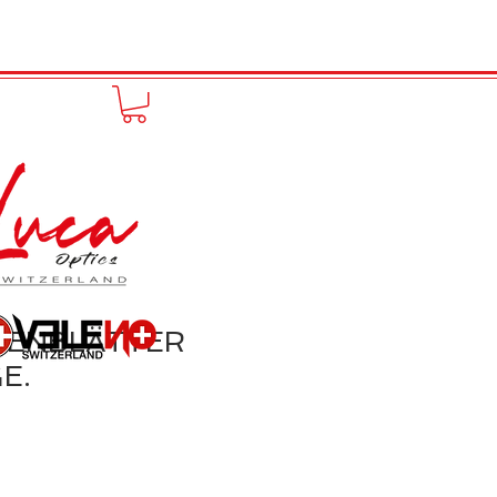
to online
Portfolio
More
TENBLÄTTER
E.