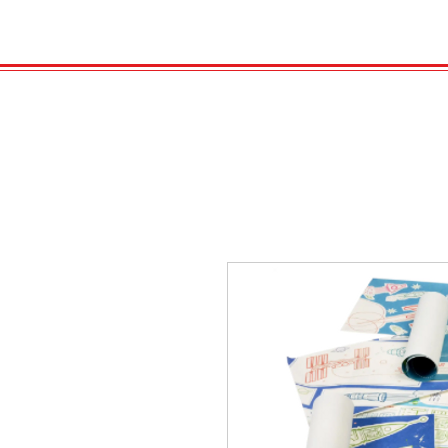
HOME
VELENO
Kopie von