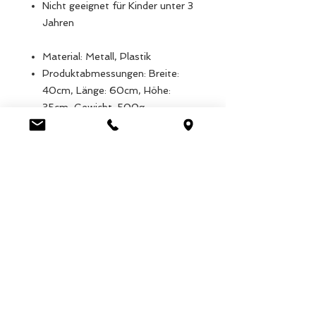
Nicht geeignet für Kinder unter 3
Jahren
Material: Metall, Plastik
Produktabmessungen: Breite:
40cm, Länge: 60cm, Höhe:
35cm, Gewicht: 500g
Verpackungsmaße: Breite: 90cm,
Länge: 120cm, Höhe: 30cm,
Gewicht: 850g
EAN: 5027455444093
Luca Handels GmbH
HOME
Ottostrasse 20
DISPLAYS
CH-7000 Chur
COLLECTIONS
+41 79 204 43 80
VELENO
info@lucahandel.ch
CONTACT