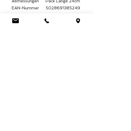
Abmessungen
Pack Länge 24cm
EAN-Nummer
5028691385249
Kartonmenge
288
Gewicht (kg)
0.053000
Marke
Stamford
Luca Handels GmbH
HOME
Ottostrasse 20
DISPLAYS
CH-7000 Chur
COLLECTIONS
+41 79 204 43 80
VELENO
info@lucahandel.ch
CONTACT
Imprint