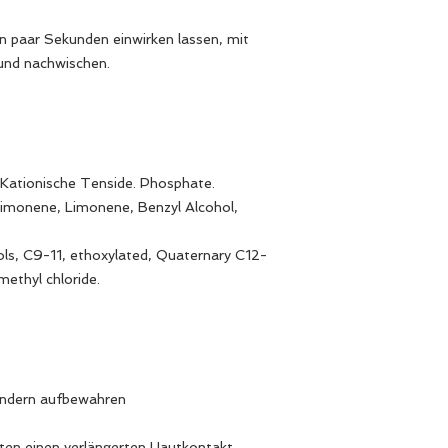
in paar Sekunden einwirken lassen, mit
und nachwischen.
 Kationische Tenside. Phosphate.
Limonene, Limonene, Benzyl Alcohol,
ols, C9-11, ethoxylated, Quaternary C12-
methyl chloride.
Kindern aufbewahren
lten einen verlängerten Hautkontakt