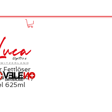
to online
Portfolio
More
r Fettlöser
 classico /
el 625ml