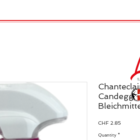
 Candles
REX LONDON
COLLECTIONS
Agendamen
Chanteclai
Candeggina
Bleichmitt
Price
CHF 2.85
Quantity
*