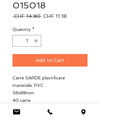
015018
Regular
Sale
 CHF 14.90 
CHF 11.18
Price
Price
Quantity
*
Add to Cart
Carte SARDE plastificate
materiale: PVC
58x88mm
40 carte
Luca Handels GmbH
HOME
Ottostrasse 20