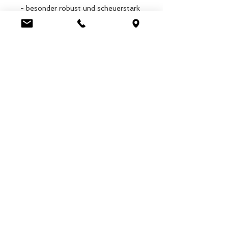
- besonder robust und scheuerstark
- mit händeschonender Griffmulde
Luca Handels GmbH
HOME
Ottostrasse 20
DISPLAYS
CH-7000 Chur
COLLECTIONS
+41 79 204 43 80
VELENO
info@lucahandel.ch
CONTACT
Imprint
Data protection