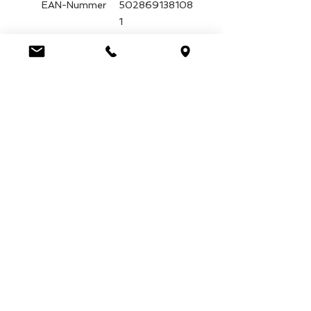
EAN-Nummer
502869138108
1
Kartonmenge
288
Gewicht (kg)
0.056000
Marke
Stamford
Luca Handels GmbH
HOME
Ottostrasse 20
DISPLAYS
CH-7000 Chur
COLLECTIONS
+41 79 204 43 80
VELENO
info@lucahandel.ch
CONTACT
Imprint