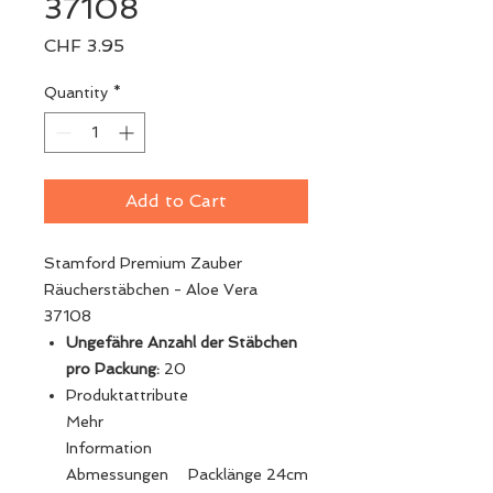
37108
Price
CHF 3.95
Quantity
*
Add to Cart
Stamford Premium Zauber
Räucherstäbchen - Aloe Vera
37108
Ungefähre Anzahl der Stäbchen
pro Packung:
20
Produktattribute
Mehr
Information
Abmessungen
Packlänge 24cm