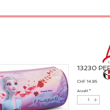
TRO
REX LONDON
KATALOG
GADGET / 
13230 PER
Preis
CHF 14.95
Anzahl
*