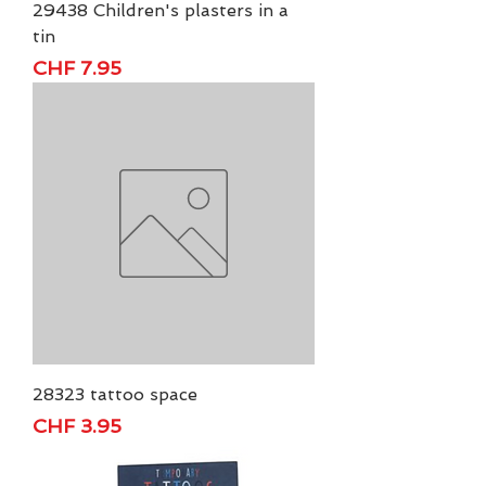
29438 Children's plasters in a
tin
Preis
CHF 7.95
28323 tattoo space
Preis
CHF 3.95