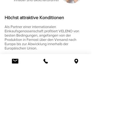
Höchst attraktive Konditionen
Als Partner einer internationalen
Einkaufsgenossenschaft profitiert VELENO von
besten Bedingungen, angefangen von der
Produktion in Fernost über den Versand nach
Europa bis zur Abwicklung innerhalb der
Europäischen Union.
Höchst attraktiv sind deshalb die Konditionen, die
Luca De Giambattista mit dem VELENO Display-
Business weitergibt.
Eine Geschäftspolitik, die sich in langjährigen
Partnerschaften mit seinen Kunden auszahlt.
Luca Handels GmbH
HOME
Ottostrasse 20
DISPLAYS
CH-7000 Chur