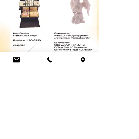
KLICKEN SIE HIER, UM AUF DEN
PRODUKTKATALOG ZUZUGREIFEN UND
DAS GESAMTE SORTIMENT UND DIE
KOLLEKTION ANZUZEIGEN
Luca Handels GmbH
HOME
Ottostrasse 20
DISPLAYS
CH-7000 Chur
KOLLEKTIONEN
+41 79 204 43 80
VELENO