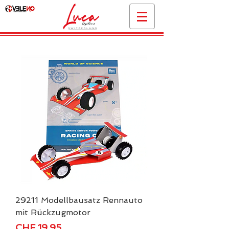
29211 Modellbausatz Rennauto
mit Rückzugmotor
Preis
CHF 19.95