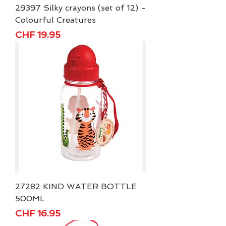
29397 Silky crayons (set of 12) -
Colourful Creatures
Preis
CHF 19.95
27282 KIND WATER BOTTLE
500ML
Preis
CHF 16.95