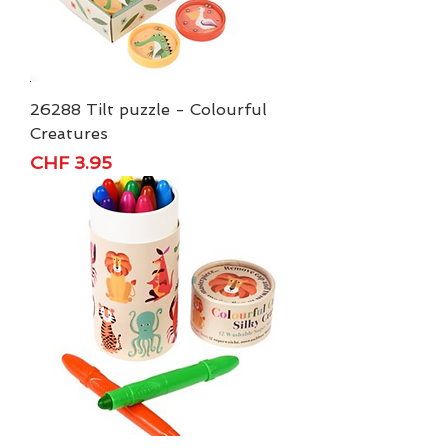
26288 Tilt puzzle - Colourful
Creatures
Preis
CHF 3.95