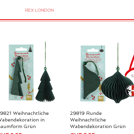
TRO
REX LONDON
KATALOG
GADGET / 
9821 Weihnachtliche
Schnellansicht
29819 Runde
Schnellansicht
abendekoration in
Weihnachtliche
aumform Grün
Wabendekoration Grün