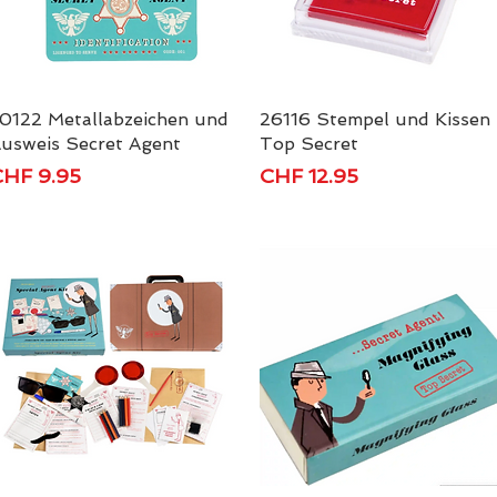
0122 Metallabzeichen und
Schnellansicht
26116 Stempel und Kissen
Schnellansicht
usweis Secret Agent
Top Secret
reis
Preis
HF 9.95
CHF 12.95