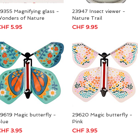
9355 Magnifying glass -
Schnellansicht
23947 Insect viewer -
Schnellansicht
onders of Nature
Nature Trail
reis
Preis
HF 5.95
CHF 9.95
9619 Magic butterfly -
Schnellansicht
29620 Magic butterfly -
Schnellansicht
lue
Pink
reis
Preis
HF 3.95
CHF 3.95