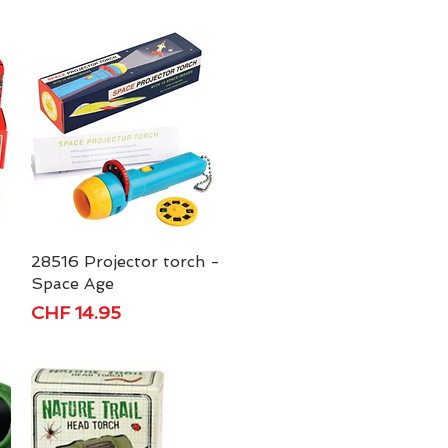
28516 Projector torch -
Schnellansicht
Space Age
Preis
CHF 14.95