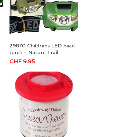
29870 Childrens LED head
Schnellansicht
torch - Nature Trail
Preis
CHF 9.95