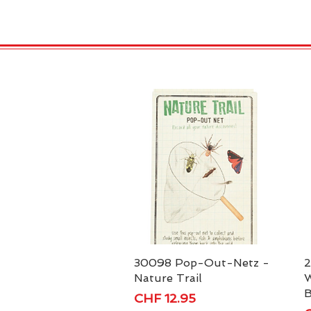
HOME
VELENO
GAS
30098 Pop-Out-Netz -
Schnellansicht
2
Nature Trail
W
B
Preis
CHF 12.95