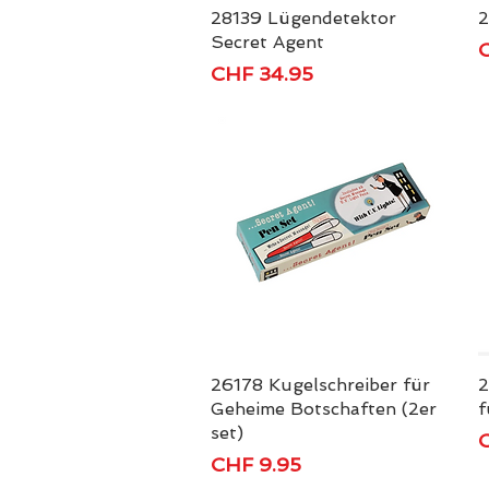
28139 Lügendetektor
Schnellansicht
2
Secret Agent
P
C
Preis
CHF 34.95
26178 Kugelschreiber für
Schnellansicht
2
Geheime Botschaften (2er
f
set)
P
C
Preis
CHF 9.95