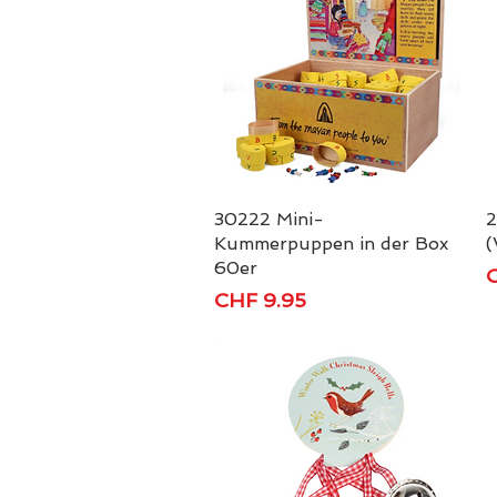
30222 Mini-
Schnellansicht
2
Kummerpuppen in der Box
(
60er
P
C
Preis
CHF 9.95