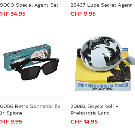
9000 Special Agent Set
Schnellansicht
28437 Lupe Secret Agent
Schnellansicht
reis
Preis
HF 34.95
CHF 9.95
6056 Retro Sonnenbrille
Schnellansicht
29882 Bicycle bell -
Schnellansicht
ür Spione
Prehistoric Land
reis
Preis
HF 9.95
CHF 14.95