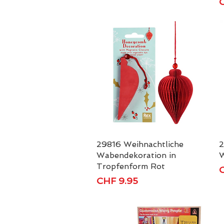
P
C
29816 Weihnachtliche
Schnellansicht
2
Wabendekoration in
W
Tropfenform Rot
P
C
Preis
CHF 9.95