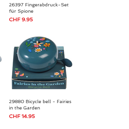
26397 Fingerabdruck-Set
Schnellansicht
für Spione
Preis
CHF 9.95
29880 Bicycle bell - Fairies
Schnellansicht
in the Garden
Preis
CHF 14.95