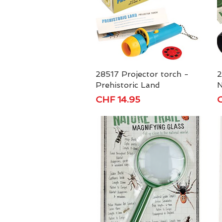
28517 Projector torch -
Schnellansicht
2
Prehistoric Land
N
Preis
P
CHF 14.95
C