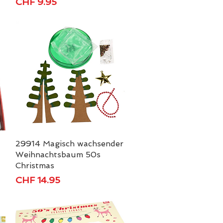
Preis
CHF 9.95
29914 Magisch wachsender
Schnellansicht
Weihnachtsbaum 50s
Christmas
Preis
CHF 14.95