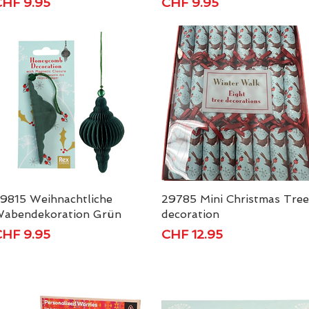
reis
Preis
HF 9.95
CHF 9.95
9815 Weihnachtliche
Schnellansicht
29785 Mini Christmas Tree
Schnellansicht
abendekoration Grün
decoration
reis
Preis
HF 9.95
CHF 12.95