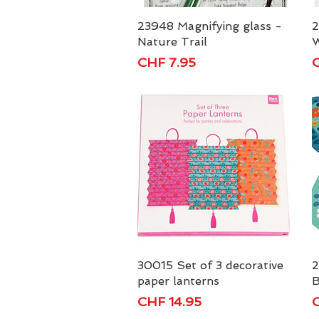
23948 Magnifying glass -
Schnellansicht
2
Nature Trail
W
Preis
P
CHF 7.95
C
30015 Set of 3 decorative
Schnellansicht
2
paper lanterns
B
Preis
P
CHF 14.95
C