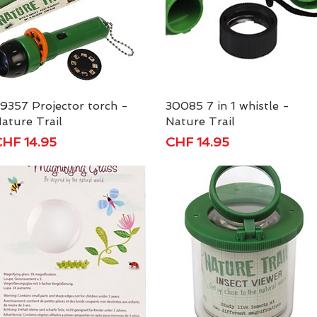
9357 Projector torch -
Schnellansicht
30085 7 in 1 whistle -
Schnellansicht
ature Trail
Nature Trail
reis
Preis
HF 14.95
CHF 14.95