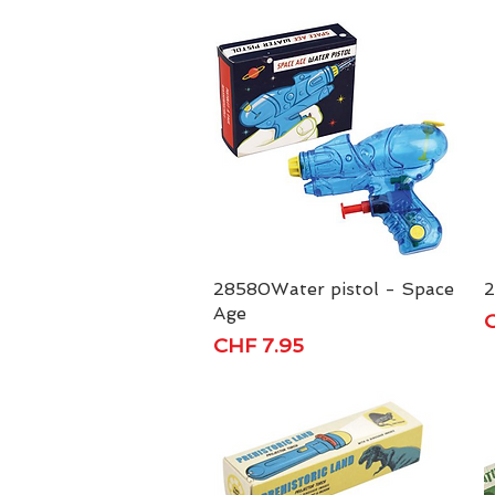
28580Water pistol - Space
Schnellansicht
2
Age
P
C
Preis
CHF 7.95