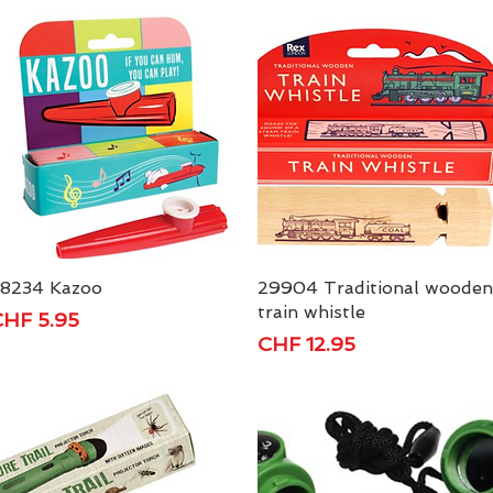
8234 Kazoo
Schnellansicht
29904 Traditional wooden
Schnellansicht
train whistle
reis
HF 5.95
Preis
CHF 12.95