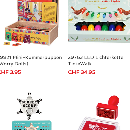
9921 Mini-Kummerpuppen
Schnellansicht
29763 LED Lichterkette
Schnellansicht
Worry Dolls)
TinteWalk
reis
Preis
HF 3.95
CHF 34.95