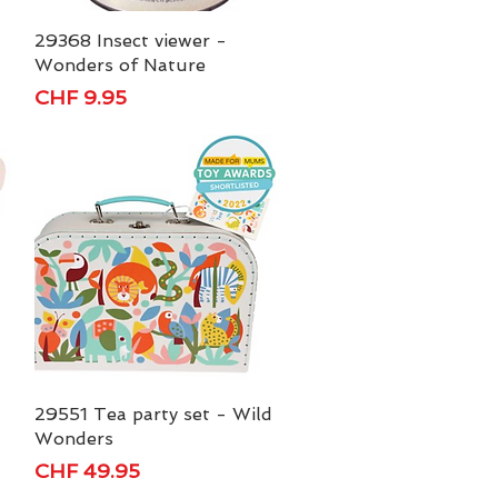
29368 Insect viewer -
Schnellansicht
Wonders of Nature
Preis
CHF 9.95
29551 Tea party set - Wild
Schnellansicht
Wonders
Preis
CHF 49.95