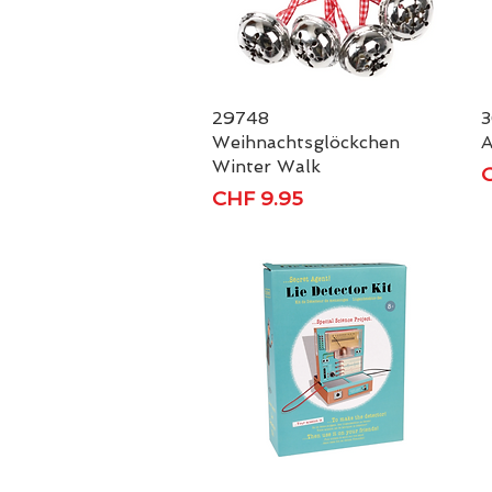
29748
Schnellansicht
3
Weihnachtsglöckchen
A
Winter Walk
P
C
Preis
CHF 9.95