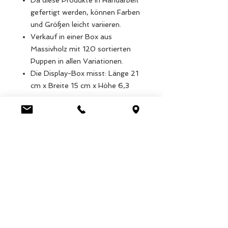
Da diese Produkte in Handarbeit
gefertigt werden, können Farben
und Größen leicht variieren.
Verkauf in einer Box aus
Massivholz mit 120 sortierten
Puppen in allen Variationen.
Die Display-Box misst: Länge 21
cm x Breite 15 cm x Höhe 6,3
cm.
Gewicht inkl. Inhalt 350 gr
Material: Naturfaser, Faden,
Seidenpapier
Produktabmessungen: Breite:
4cm, Länge: 12cm, Höhe: 20cm,
Gewicht: 1g
Verpackungsmaße: Breite: 26cm,
Länge: 37cm, Höhe: 5cm,
Gewicht: 4g