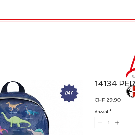
TRO
REX LONDON
KATALOG
GADGET / 
14134 PER
Preis
CHF 29.90
Anzahl
*