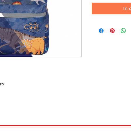
In 
uro