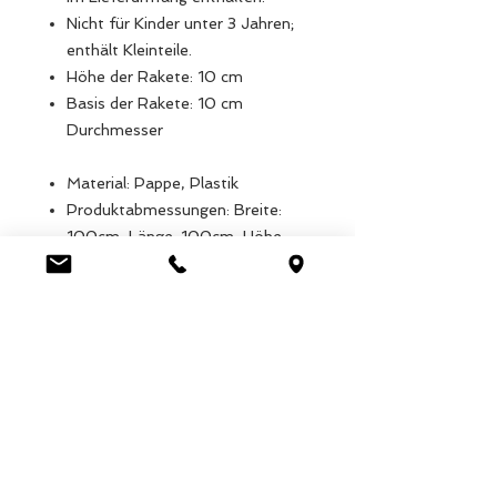
Nicht für Kinder unter 3 Jahren;
enthält Kleinteile.
Höhe der Rakete: 10 cm
Basis der Rakete: 10 cm
Durchmesser
Material: Pappe, Plastik
Produktabmessungen: Breite:
100cm, Länge: 100cm, Höhe:
210cm, Gewicht: 452g
Verpackungsmaße: Breite:
165cm, Länge: 210cm, Höhe:
55cm, Gewicht: 1.482g
EAN: 5027455428116
Luca Handels GmbH
HOME