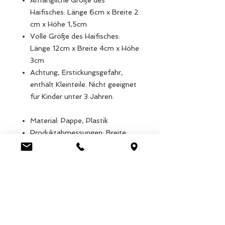
Anfängliche Größe des
Haifisches: Länge 6cm x Breite 2
cm x Höhe 1,5cm
Volle Größe des Haifisches:
Länge 12cm x Breite 4cm x Höhe
3cm
Achtung, Erstickungsgefahr,
enthält Kleinteile. Nicht geeignet
für Kinder unter 3 Jahren.
Material: Pappe, Plastik
Produktabmessungen: Breite:
60cm, Länge: 20cm, Höhe:
15cm, Gewicht: 100g
Verpackungsmaße: Breite:
110cm, Länge: 150cm, Höhe:
20cm, Gewicht: 220g
EAN: 5027455431154