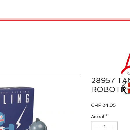
TRO
REX LONDON
KATALOG
GADGET / 
28957 T
ROBOTE
Preis
CHF 24.95
Anzahl
*