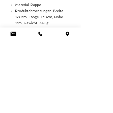
Material: Pappe
Produktabmessungen: Breite:
120cm, Länge: 170cm, Höhe:
1cm, Gewicht: 240g
Verpackungsmaße: Breite: 71cm,
Länge: 100cm, Höhe: 25cm,
Gewicht: 430g
EAN: 5027455437859
Luca Handels GmbH
HOME
Ottostrasse 20
DISPLAYS
CH-7000 Chur
KOLLEKTIONEN
+41 79 204 43 80
VELENO
info@lucahandel.ch
KONTAKT