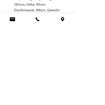
130cm, Höhe: 85cm,
Durchmesser: 89cm, Gewicht:
3.820g
EAN: 5027455440606
Luca Handels GmbH
HOME
Ottostrasse 20
DISPLAYS
CH-7000 Chur
KOLLEKTIONEN
+41 79 204 43 80
VELENO
info@lucahandel.ch
KONTAKT