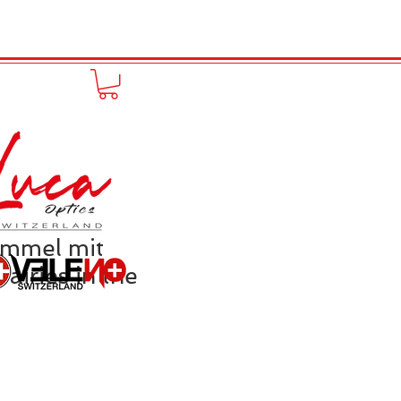
FUNPRODUCT
KONTAKT
mmel mit
airies in the