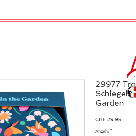
TRO
REX LONDON
KATALOG
GADGET / 
29977 Tro
Schlegeln F
Garden
Preis
CHF 29.95
Anzahl
*