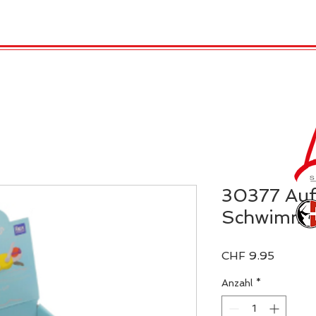
TRO
REX LONDON
KATALOG
GADGET / 
30377 Auf
Schwimme
Preis
CHF 9.95
Anzahl
*