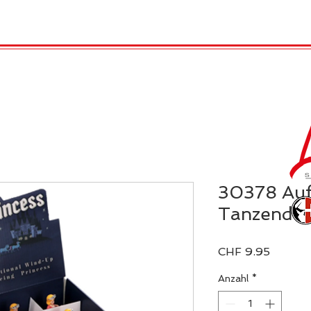
TRO
REX LONDON
KATALOG
GADGET / 
30378 Auf
Tanzende 
Preis
CHF 9.95
Anzahl
*