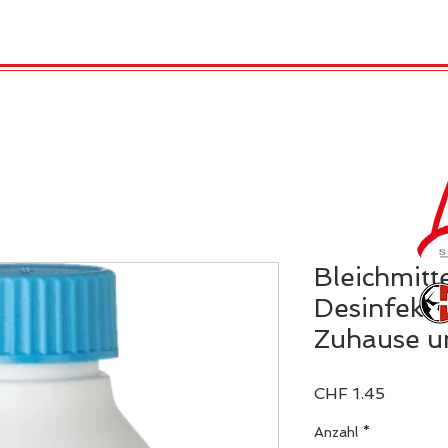
TRO
REX LONDON
KATALOG
GADGET / 
Bleichmitt
Desinfekti
Zuhause u
Preis
CHF 1.45
Anzahl
*