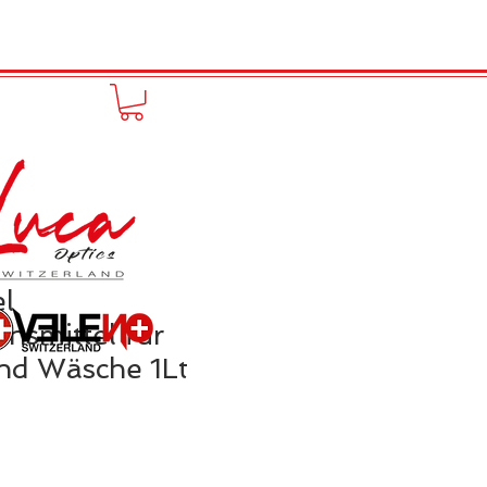
FUNPRODUCT
KONTAKT
el
onsmittel für
nd Wäsche 1Lt