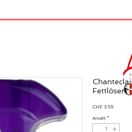
TRO
REX LONDON
KATALOG
GADGET / 
Chanteclai
Fettlöser
Preis
CHF 3.55
Anzahl
*