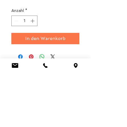
Anzahl
*
In den Warenkorb
Luca Handels GmbH
HOME
Ottostrasse 20
DISPLAYS
CH-7000 Chur
KOLLEKTIONEN
+41 79 204 43 80
VELENO
info@lucahandel.ch
KONTAKT