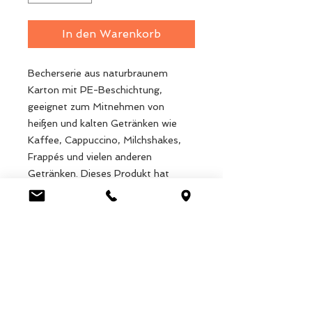
In den Warenkorb
Becherserie aus naturbraunem
Karton mit PE-Beschichtung,
geeignet zum Mitnehmen von
heißen und kalten Getränken wie
Kaffee, Cappuccino, Milchshakes,
Frappés und vielen anderen
Getränken. Dieses Produkt hat
einen Inhalt von 250 ml, kann in
Papier recycelt werden und
entspricht allen Standards für den
Lebensmittelkontakt.
In Folie einzelverpackt.
Karton 600 Stk.