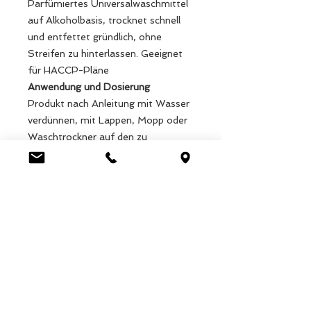
Parfümiertes Universalwaschmittel
auf Alkoholbasis, trocknet schnell
und entfettet gründlich, ohne
Streifen zu hinterlassen. Geeignet
für HACCP-Pläne
Anwendung und Dosierung
Produkt nach Anleitung mit Wasser
verdünnen, mit Lappen, Mopp oder
Waschtrockner auf den zu
behandelnden Flächen verteilen.
Es erfordert kein Spülen.
DOSIERUNG: 10-20 ml/L (1-2
Kapseln auf 5 Liter) je nach
Verschmutzungsgrad.
Luca Handels GmbH
HOME
Ottostrasse 20
DISPLAYS