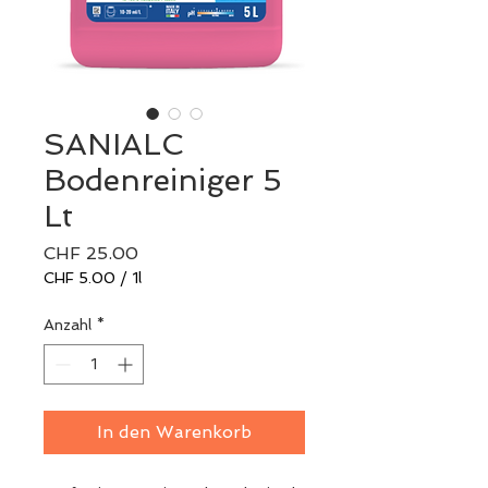
SANIALC
Bodenreiniger 5
Lt
Preis
CHF 25.00
CHF 5.00
/
1l
CHF 5.00
pro
Anzahl
*
1
Liter
In den Warenkorb