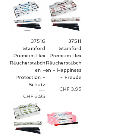
37516
37511
Stamford
Stamford
Premium Hex
Premium Hex
Räucherstäbch
Räucherstäbch
en -
en - Happiness
Protection -
- Freude
Schutz
Preis
CHF 3.95
Preis
CHF 3.95