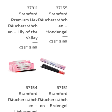
37311
37155
Stamford
Stamford
Premium Hex
Räucherstäbch
Räucherstäbch
en –
en - Lily of the
Mondengel
Valley
Preis
CHF 3.95
Preis
CHF 3.95
37154
37151
Stamford
Stamford
Räucherstäbch
Räucherstäbch
en –
en - Erdengel
Liebesengel