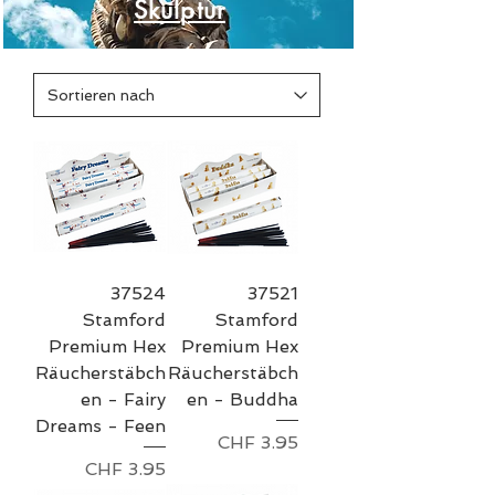
Skulptur
37524
37521
Stamford
Stamford
Premium Hex
Premium Hex
Räucherstäbch
Räucherstäbch
en - Fairy
en - Buddha
Dreams - Feen
Preis
CHF 3.95
Preis
CHF 3.95