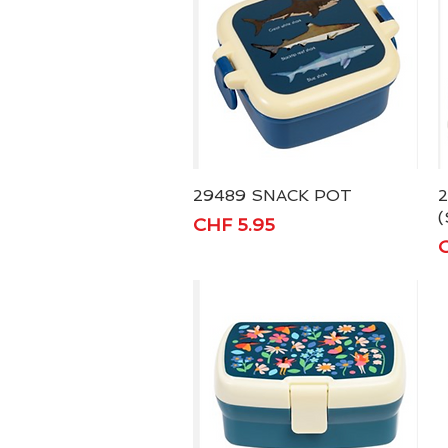
29489 SNACK POT
Schnellansicht
(
Preis
CHF 5.95
P
C