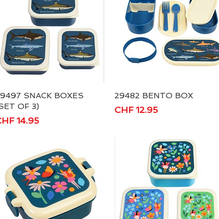
29497 SNACK BOXES
Schnellansicht
29482 BENTO BOX
Schnellansicht
SET OF 3)
Preis
CHF 12.95
reis
HF 14.95