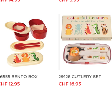
26555 BENTO BOX
Schnellansicht
29128 CUTLERY SET
Schnellansicht
reis
Preis
HF 12.95
CHF 16.95