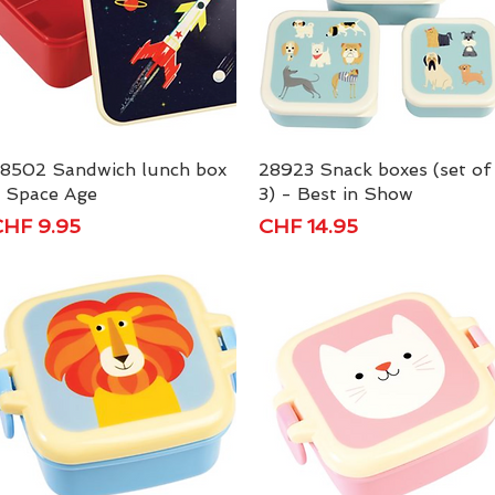
8502 Sandwich lunch box
Schnellansicht
28923 Snack boxes (set of
Schnellansicht
 Space Age
3) - Best in Show
reis
Preis
HF 9.95
CHF 14.95