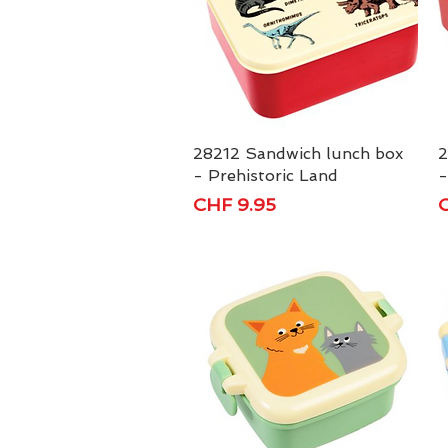
28212 Sandwich lunch box
Schnellansicht
2
- Prehistoric Land
-
Preis
P
CHF 9.95
C