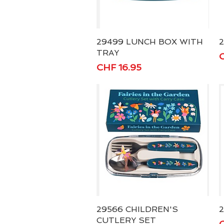
29499 LUNCH BOX WITH
Schnellansicht
TRAY
P
C
Preis
CHF 16.95
29566 CHILDREN'S
Schnellansicht
2
CUTLERY SET
P
C