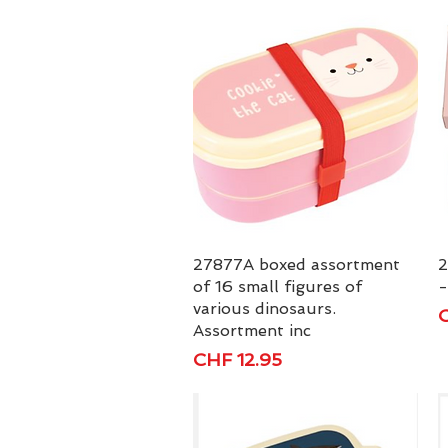
27877A boxed assortment
Schnellansicht
2
of 16 small figures of
-
various dinosaurs.
P
C
Assortment inc
Preis
CHF 12.95