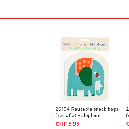
HOME
VELENO
GAS
29154 Reusable snack bags
Schnellansicht
2
(set of 3) -Elephant
(
Preis
P
CHF 5.95
C