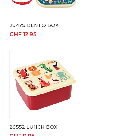
29479 BENTO BOX
Schnellansicht
Preis
CHF 12.95
26552 LUNCH BOX
Schnellansicht
Preis
CHF 9.95