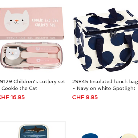
9129 Children's cutlery set
Schnellansicht
29845 Insulated lunch bag
Schnellansicht
 Cookie the Cat
- Navy on white Spotlight
reis
Preis
HF 16.95
CHF 9.95