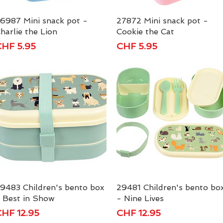
6987 Mini snack pot -
Schnellansicht
27872 Mini snack pot -
Schnellansicht
harlie the Lion
Cookie the Cat
reis
Preis
HF 5.95
CHF 5.95
9483 Children's bento box
Schnellansicht
29481 Children's bento bo
Schnellansicht
 Best in Show
- Nine Lives
reis
Preis
HF 12.95
CHF 12.95