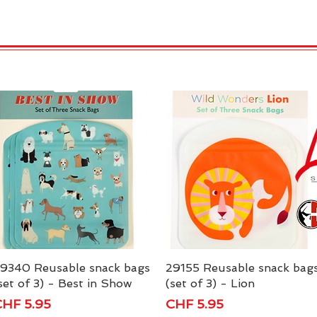
TRO
REX LONDON
KATALOG
GADGET / 
9340 Reusable snack bags
Schnellansicht
29155 Reusable snack bag
Schnellansicht
set of 3) - Best in Show
(set of 3) - Lion
reis
Preis
HF 5.95
CHF 5.95