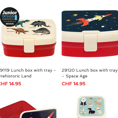
9119 Lunch box with tray -
Schnellansicht
29120 Lunch box with tray
Schnellansicht
rehistoric Land
- Space Age
reis
Preis
HF 14.95
CHF 14.95