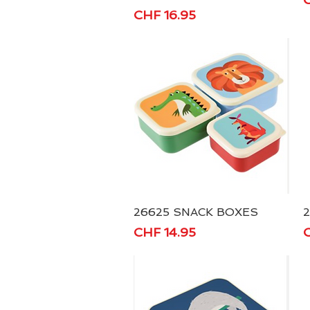
Preis
CHF 16.95
26625 SNACK BOXES
Schnellansicht
Preis
P
CHF 14.95
C