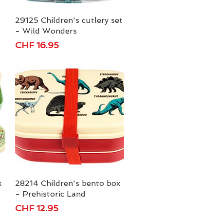
29125 Children's cutlery set
Schnellansicht
- Wild Wonders
Preis
CHF 16.95
x
28214 Children's bento box
Schnellansicht
- Prehistoric Land
Preis
CHF 12.95