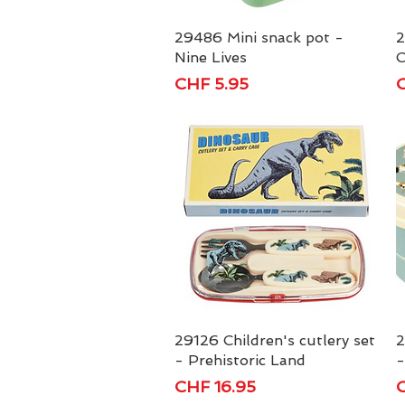
29486 Mini snack pot -
Schnellansicht
2
Nine Lives
C
Preis
P
CHF 5.95
C
29126 Children's cutlery set
Schnellansicht
2
- Prehistoric Land
-
Preis
P
CHF 16.95
C