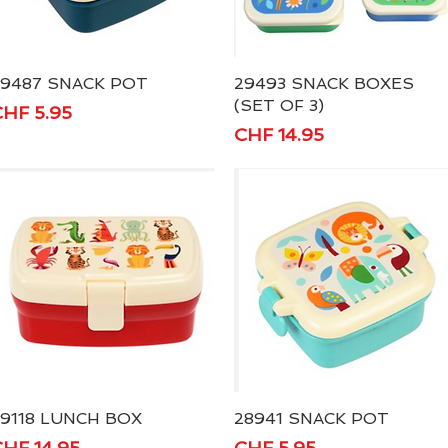
29487 SNACK POT
Schnellansicht
29493 SNACK BOXES
Schnellansicht
(SET OF 3)
reis
HF 5.95
Preis
CHF 14.95
9118 LUNCH BOX
Schnellansicht
28941 SNACK POT
Schnellansicht
reis
Preis
HF 14.95
CHF 5.95