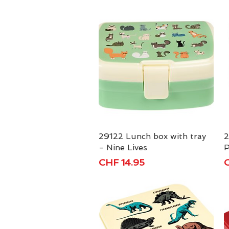
29122 Lunch box with tray
Schnellansicht
2
- Nine Lives
P
Preis
P
CHF 14.95
C